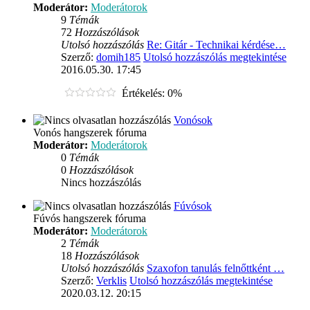
Moderátor:
Moderátorok
9
Témák
72
Hozzászólások
Utolsó hozzászólás
Re: Gitár - Technikai kérdése…
Szerző:
domih185
Utolsó hozzászólás megtekintése
2016.05.30. 17:45
Értékelés: 0%
Vonósok
Vonós hangszerek fóruma
Moderátor:
Moderátorok
0
Témák
0
Hozzászólások
Nincs hozzászólás
Fúvósok
Fúvós hangszerek fóruma
Moderátor:
Moderátorok
2
Témák
18
Hozzászólások
Utolsó hozzászólás
Szaxofon tanulás felnőttként …
Szerző:
Verklis
Utolsó hozzászólás megtekintése
2020.03.12. 20:15