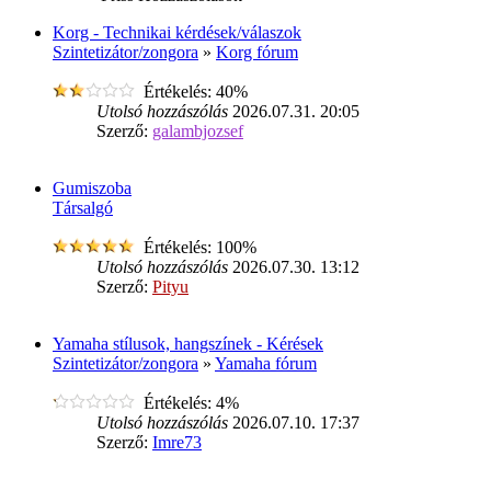
Korg - Technikai kérdések/válaszok
Szintetizátor/zongora
»
Korg fórum
Értékelés: 40%
Utolsó hozzászólás
2026.07.31. 20:05
Szerző:
galambjozsef
Gumiszoba
Társalgó
Értékelés: 100%
Utolsó hozzászólás
2026.07.30. 13:12
Szerző:
Pityu
Yamaha stílusok, hangszínek - Kérések
Szintetizátor/zongora
»
Yamaha fórum
Értékelés: 4%
Utolsó hozzászólás
2026.07.10. 17:37
Szerző:
Imre73