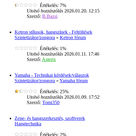
Értékelés: 7%
Utolsó hozzászólás
2026.01.20. 12:15
Szerző:
B.Bazsi
Ketron stílusok, hangszínek - Feltöltések
Szintetizátor/zongora
»
Ketron fórum
Értékelés: 1%
Utolsó hozzászólás
2026.01.11. 17:46
Szerző:
Asterix
Yamaha - Technikai kérdések/válaszok
Szintetizátor/zongora
»
Yamaha fórum
Értékelés: 25%
Utolsó hozzászólás
2026.01.09. 17:52
Szerző:
Tomi350
Zene- és hangszerkesztés, szoftverek
Hangtechnika
Értékelés: 2%