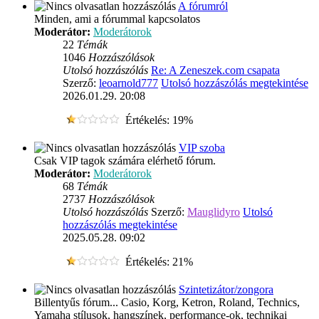
A fórumról
Minden, ami a fórummal kapcsolatos
Moderátor:
Moderátorok
22
Témák
1046
Hozzászólások
Utolsó hozzászólás
Re: A Zeneszek.com csapata
Szerző:
leoarnold777
Utolsó hozzászólás megtekintése
2026.01.29. 20:08
Értékelés: 19%
VIP szoba
Csak VIP tagok számára elérhető fórum.
Moderátor:
Moderátorok
68
Témák
2737
Hozzászólások
Utolsó hozzászólás
Szerző:
Mauglidyro
Utolsó
hozzászólás megtekintése
2025.05.28. 09:02
Értékelés: 21%
Szintetizátor/zongora
Billentyűs fórum... Casio, Korg, Ketron, Roland, Technics,
Yamaha stílusok, hangszínek, performance-ok, technikai