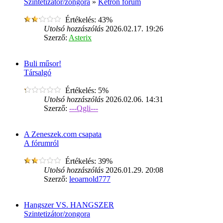
Szintetizátor/zongora
»
Ketron fórum
Értékelés: 43%
Utolsó hozzászólás
2026.02.17. 19:26
Szerző:
Asterix
Buli műsor!
Társalgó
Értékelés: 5%
Utolsó hozzászólás
2026.02.06. 14:31
Szerző:
---Qgli---
A Zeneszek.com csapata
A fórumról
Értékelés: 39%
Utolsó hozzászólás
2026.01.29. 20:08
Szerző:
leoarnold777
Hangszer VS. HANGSZER
Szintetizátor/zongora