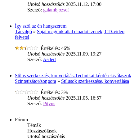
Utolsó hozzászólás
2025.11.12. 17:00
Szerző:
galambjozsef
Így szól az én hangszerem
Társalgó
»
Sajat magunk altal eloadott zenek, CD-video
felvetel
Értékelés: 46%
Utolsó hozzászólás
2025.11.09. 19:27
Szerző:
Asdert
Stílus szerkesztés, konvertálás-Technikai kérdések/válaszok
Szintetizátor/zongora
»
Stílusok szerkesztése, konvertálása
Értékelés: 3%
Utolsó hozzászólás
2025.11.05. 16:57
Szerző:
Pityus
Fórum
Témák
Hozzászólások
Utolsó hozzászólás