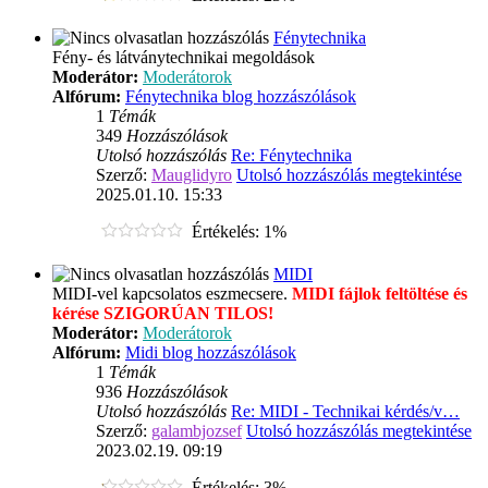
Fénytechnika
Fény- és látványtechnikai megoldások
Moderátor:
Moderátorok
Alfórum:
Fénytechnika blog hozzászólások
1
Témák
349
Hozzászólások
Utolsó hozzászólás
Re: Fénytechnika
Szerző:
Mauglidyro
Utolsó hozzászólás megtekintése
2025.01.10. 15:33
Értékelés: 1%
MIDI
MIDI-vel kapcsolatos eszmecsere.
MIDI fájlok feltöltése és
kérése SZIGORÚAN TILOS!
Moderátor:
Moderátorok
Alfórum:
Midi blog hozzászólások
1
Témák
936
Hozzászólások
Utolsó hozzászólás
Re: MIDI - Technikai kérdés/v…
Szerző:
galambjozsef
Utolsó hozzászólás megtekintése
2023.02.19. 09:19
Értékelés: 3%