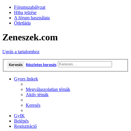
Fórumszabályzat
Hiba jelzése
A fórum használata
Ötletláda
Zeneszek.com
Ugrás a tartalomhoz
Keresés
Részletes keresés
Gyors linkek
Megválaszolatlan témák
Aktív témák
Keresés
GyIK
Belépés
Regisztráció