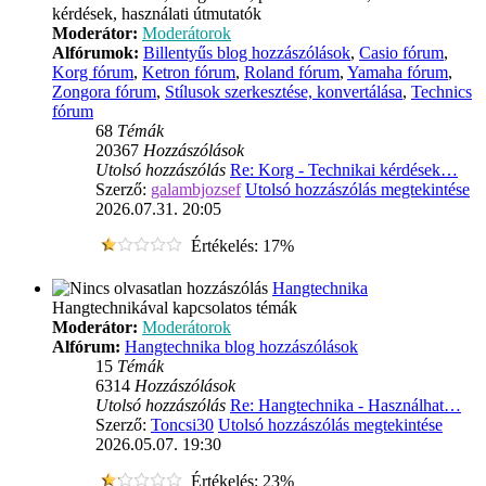
kérdések, használati útmutatók
Moderátor:
Moderátorok
Alfórumok:
Billentyűs blog hozzászólások
,
Casio fórum
,
Korg fórum
,
Ketron fórum
,
Roland fórum
,
Yamaha fórum
,
Zongora fórum
,
Stílusok szerkesztése, konvertálása
,
Technics
fórum
68
Témák
20367
Hozzászólások
Utolsó hozzászólás
Re: Korg - Technikai kérdések…
Szerző:
galambjozsef
Utolsó hozzászólás megtekintése
2026.07.31. 20:05
Értékelés: 17%
Hangtechnika
Hangtechnikával kapcsolatos témák
Moderátor:
Moderátorok
Alfórum:
Hangtechnika blog hozzászólások
15
Témák
6314
Hozzászólások
Utolsó hozzászólás
Re: Hangtechnika - Használhat…
Szerző:
Toncsi30
Utolsó hozzászólás megtekintése
2026.05.07. 19:30
Értékelés: 23%