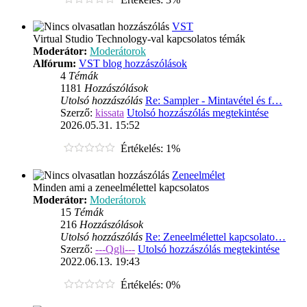
VST
Virtual Studio Technology-val kapcsolatos témák
Moderátor:
Moderátorok
Alfórum:
VST blog hozzászólások
4
Témák
1181
Hozzászólások
Utolsó hozzászólás
Re: Sampler - Mintavétel és f…
Szerző:
kissata
Utolsó hozzászólás megtekintése
2026.05.31. 15:52
Értékelés: 1%
Zeneelmélet
Minden ami a zeneelmélettel kapcsolatos
Moderátor:
Moderátorok
15
Témák
216
Hozzászólások
Utolsó hozzászólás
Re: Zeneelmélettel kapcsolato…
Szerző:
---Qgli---
Utolsó hozzászólás megtekintése
2022.06.13. 19:43
Értékelés: 0%