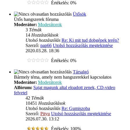
Értékelés: 0%
Ütősök
Ütős hangszerek fóruma
Moderátor:
Moderátorok
3
Témák
14
Hozzászólások
Utolsó hozzászólás
Re: Ki mit tud dobgépek terén?
Szerző:
pap66
Utolsó hozzászólás megtekintése
2020.03.28. 18:36
Értékelés: 0%
Társalgó
Bármely téma, amely nem hangszerekkel kapcsolatos
Moderátor:
Moderátorok
Alfórum:
Sajat magunk altal eloadott zenek, CD-video
felvetel
42
Témák
10451
Hozzászólások
Utolsó hozzászólás
Re: Gumiszoba
Szerző:
Pityu
Utolsó hozzászólás megtekintése
2026.07.30. 13:12
Értékelés: 100%