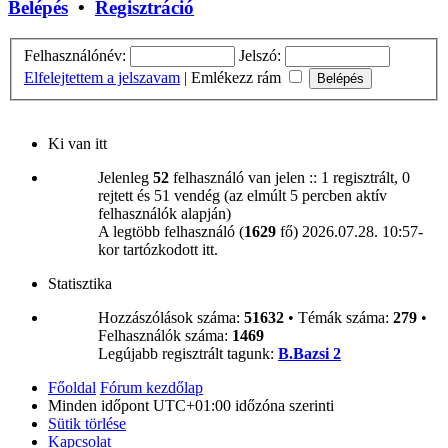
Belépés
•
Regisztráció
Felhasználónév:
Jelszó:
Elfelejtettem a jelszavam
|
Emlékezz rám
Ki van itt
Jelenleg
52
felhasználó van jelen :: 1 regisztrált, 0
rejtett és 51 vendég (az elmúlt 5 percben aktív
felhasználók alapján)
A legtöbb felhasználó (
1629
fő) 2026.07.28. 10:57-
kor tartózkodott itt.
Statisztika
Hozzászólások száma:
51632
• Témák száma:
279
•
Felhasználók száma:
1469
Legújabb regisztrált tagunk:
B.Bazsi 2
Főoldal
Fórum kezdőlap
Minden időpont
UTC+01:00
időzóna szerinti
Sütik törlése
Kapcsolat