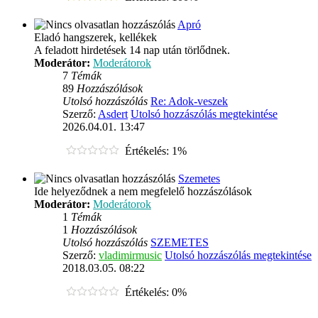
Apró
Eladó hangszerek, kellékek
A feladott hirdetések 14 nap után törlődnek.
Moderátor:
Moderátorok
7
Témák
89
Hozzászólások
Utolsó hozzászólás
Re: Adok-veszek
Szerző:
Asdert
Utolsó hozzászólás megtekintése
2026.04.01. 13:47
Értékelés: 1%
Szemetes
Ide helyeződnek a nem megfelelő hozzászólások
Moderátor:
Moderátorok
1
Témák
1
Hozzászólások
Utolsó hozzászólás
SZEMETES
Szerző:
vladimirmusic
Utolsó hozzászólás megtekintése
2018.03.05. 08:22
Értékelés: 0%