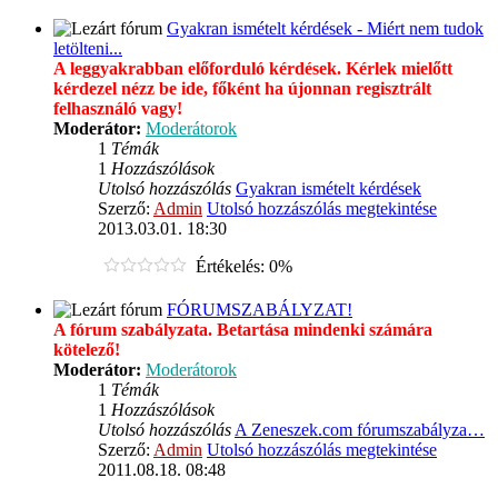
Gyakran ismételt kérdések - Miért nem tudok
letölteni...
A leggyakrabban előforduló kérdések. Kérlek mielőtt
kérdezel nézz be ide, főként ha újonnan regisztrált
felhasználó vagy!
Moderátor:
Moderátorok
1
Témák
1
Hozzászólások
Utolsó hozzászólás
Gyakran ismételt kérdések
Szerző:
Admin
Utolsó hozzászólás megtekintése
2013.03.01. 18:30
Értékelés: 0%
FÓRUMSZABÁLYZAT!
A fórum szabályzata. Betartása mindenki számára
kötelező!
Moderátor:
Moderátorok
1
Témák
1
Hozzászólások
Utolsó hozzászólás
A Zeneszek.com fórumszabályza…
Szerző:
Admin
Utolsó hozzászólás megtekintése
2011.08.18. 08:48